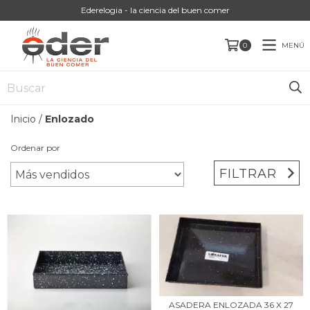
Ederelogia - la ciencia del buen comer
MENÚ
0
Inicio
/
Enlozado
Ordenar por
FILTRAR
ASADERA ENLOZADA 36 X 27