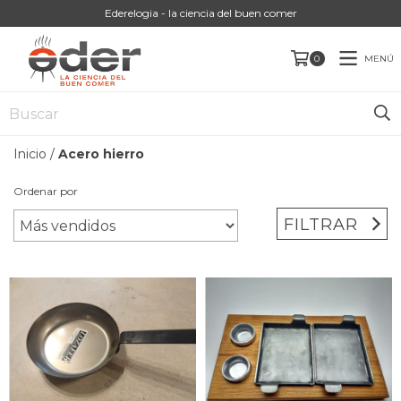
Ederelogia - la ciencia del buen comer
MENÚ
0
Inicio
/
Acero hierro
Ordenar por
FILTRAR