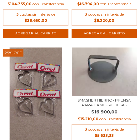
$104.355,00
con
Transferencia
$16.794,00
con
Transferencia
3
cuotas sin interés de
3
cuotas sin interés de
$38.650,00
$6.220,00
29
%
OFF
SMASHER HIERRO- PRENSA
PARA HAMBURGUESAS
$16.900,00
$15.210,00
con
Transferencia
3
cuotas sin interés de
$5.633,33