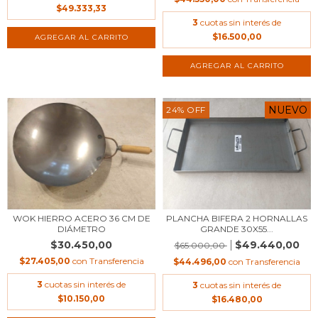
$49.333,33
3
cuotas sin interés de
$16.500,00
NUEVO
24
%
OFF
WOK HIERRO ACERO 36 CM DE
PLANCHA BIFERA 2 HORNALLAS
DIÁMETRO
GRANDE 30X55...
$30.450,00
$49.440,00
$65.000,00
$27.405,00
con
Transferencia
$44.496,00
con
Transferencia
3
cuotas sin interés de
3
cuotas sin interés de
$10.150,00
$16.480,00