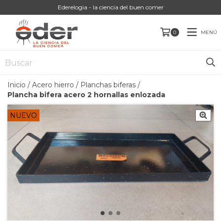
Ederelogia - la ciencia del buen comer
MENÚ
0
Inicio
/
Acero hierro
/
Planchas biferas
/
Plancha bifera acero 2 hornallas enlozada
NUEVO