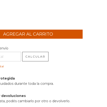
l CP:
CAMBIAR CP
envío
CALCULAR
tal
rotegida
cuidados durante toda la compra.
 devoluciones
sta, podés cambiarlo por otro o devolverlo.