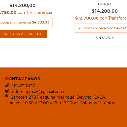
LARGO
$14.200,00
$14.200,00
2.780,00
con
Transferencia
$12.780,00
con
Transfere
cuotas sin interés de
$4.733,33
3
cuotas sin interés de
$4.733
SIN STOCK
CONTACTANOS
1154220037
ederelogia.ok@gmail.com
Sanabria 2787 esquina Melincué, Devoto, CABA.
Horarios: 10:30 a 13:00 y 17 a 19:30hrs. Sábados 11 a 14hrs.