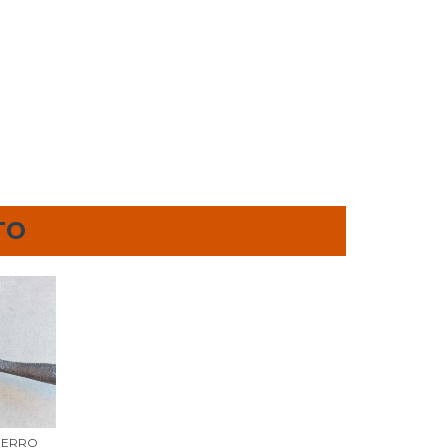
TO
IERRO