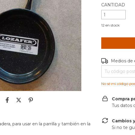
CANTIDAD
12
en stock
Entregas para e
Medios de 
No sé mi código pos
Compra p
Tus datos 
Cambios y
a, para usar en la parrilla y también en la
Si no te gu