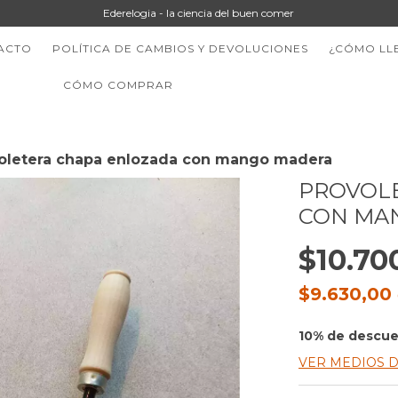
Ederelogia - la ciencia del buen comer
ACTO
POLÍTICA DE CAMBIOS Y DEVOLUCIONES
¿CÓMO LL
CÓMO COMPRAR
oletera chapa enlozada con mango madera
PROVOL
CON MA
$10.70
$9.630,00
10% de descu
VER MEDIOS 