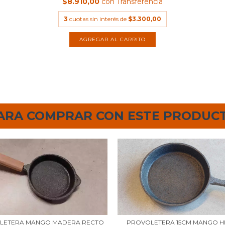
$8.910,00
con
Transferencia
3
cuotas sin interés de
$3.300,00
ARA COMPRAR CON ESTE PRODUC
LETERA MANGO MADERA RECTO
PROVOLETERA 15CM MANGO H