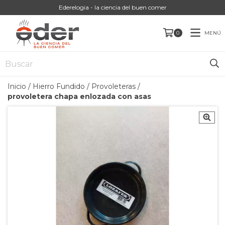
Ederelogia - la ciencia del buen comer
MENÚ
0
Inicio
/
Hierro Fundido
/
Provoleteras
/
provoletera chapa enlozada con asas