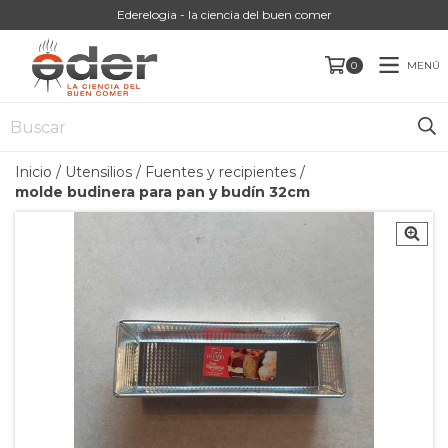
Ederelogia - la ciencia del buen comer
MENÚ
0
Inicio
/
Utensilios
/
Fuentes y recipientes
/
molde budinera para pan y budín 32cm