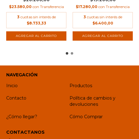
$23.580,00
con
Transferencia
$17.280,00
con
Transferencia
3
cuotas sin interés de
3
cuotas sin interés de
$8.733,33
$6.400,00
NAVEGACIÓN
Inicio
Productos
Contacto
Política de cambios y
devoluciones
¿Cómo llegar?
Cómo Comprar
CONTACTANOS