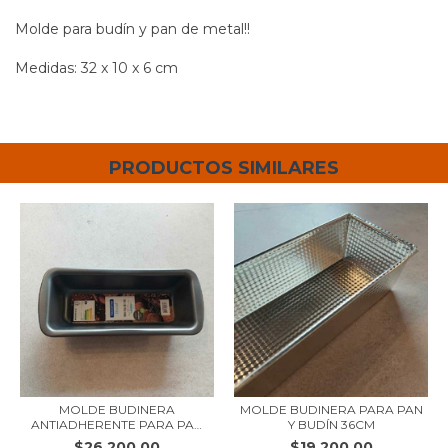
Molde para budín y pan de metal!!
Medidas: 32 x 10 x 6 cm
PRODUCTOS SIMILARES
MOLDE BUDINERA
MOLDE BUDINERA PARA PAN
ANTIADHERENTE PARA PAN
Y BUDÍN 36CM
Y...
$26.200,00
$19.200,00