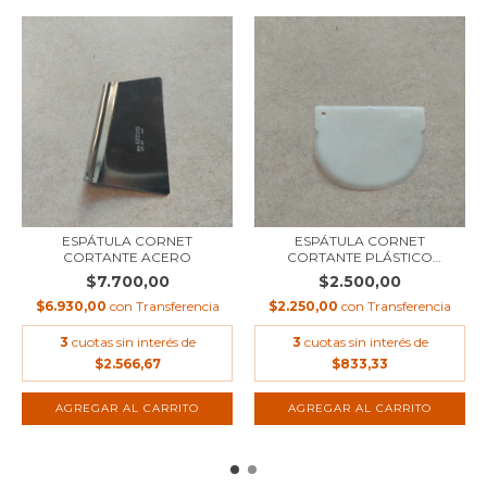
ESPÁTULA CORNET
ESPÁTULA CORNET
CORTANTE ACERO
CORTANTE PLÁSTICO
FLEXIB...
$7.700,00
$2.500,00
$6.930,00
con
Transferencia
$2.250,00
con
Transferencia
3
cuotas sin interés de
3
cuotas sin interés de
$2.566,67
$833,33