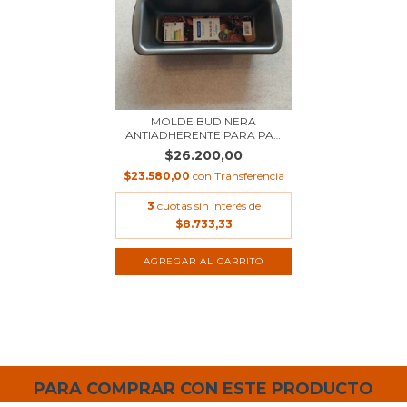
MOLDE BUDINERA
ANTIADHERENTE PARA PAN
Y...
$26.200,00
$23.580,00
con
Transferencia
3
cuotas sin interés de
$8.733,33
PARA COMPRAR CON ESTE PRODUCTO