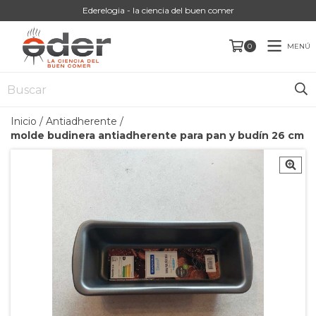
Ederelogia - la ciencia del buen comer
MENÚ
0
Inicio
/
Antiadherente
/
molde budinera antiadherente para pan y budín 26 cm