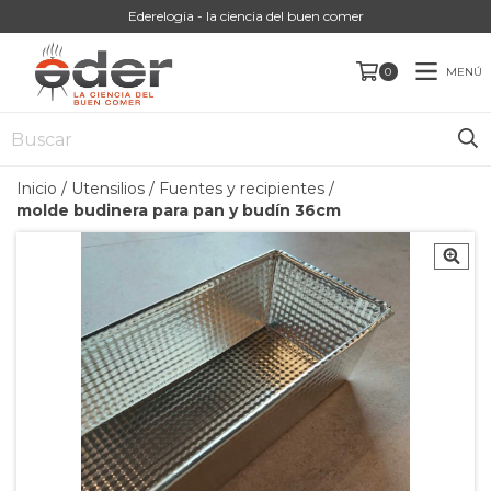
Ederelogia - la ciencia del buen comer
MENÚ
0
Inicio
/
Utensilios
/
Fuentes y recipientes
/
molde budinera para pan y budín 36cm