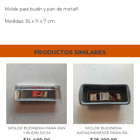
Molde para budín y pan de metal!!
Medidas: 36 x 11 x 7 cm
PRODUCTOS SIMILARES
MOLDE BUDINERA PARA PAN
MOLDE BUDINERA
Y BUDÍN 32CM
ANTIADHERENTE PARA PAN
Y...
$14.400,00
$26.200,00