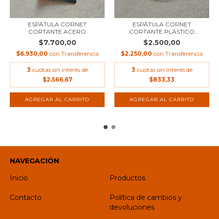
ESPÁTULA CORNET
ESPÁTULA CORNET
CORTANTE ACERO
CORTANTE PLÁSTICO
FLEXIB...
$7.700,00
$2.500,00
$6.930,00
con
Transferencia
$2.250,00
con
Transferencia
3
cuotas sin interés de
3
cuotas sin interés de
$2.566,67
$833,33
NAVEGACIÓN
Inicio
Productos
Contacto
Política de cambios y
devoluciones