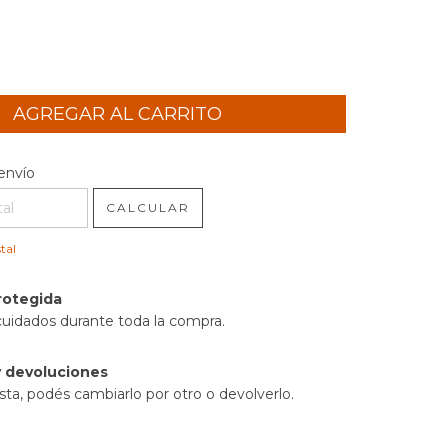
l CP:
CAMBIAR CP
envío
CALCULAR
tal
rotegida
cuidados durante toda la compra.
 devoluciones
sta, podés cambiarlo por otro o devolverlo.