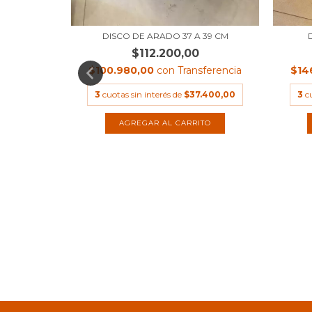
49 CM
DISCO DE ARADO 37 A 39 CM
$112.200,00
ferencia
$100.980,00
con
Transferencia
$14
.000,00
3
cuotas sin interés de
$37.400,00
3
c