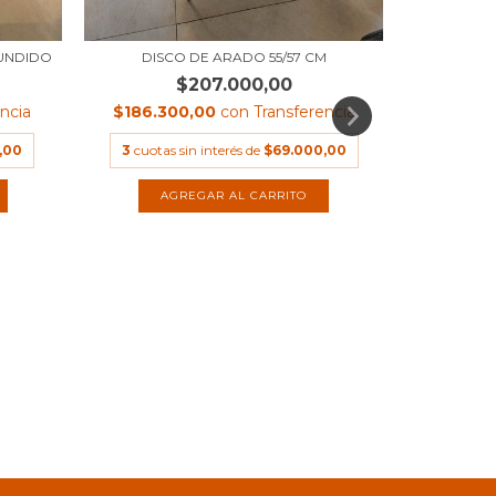
FUNDIDO
DISCO DE ARADO 55/57 CM
$207.000,00
ncia
$186.300,00
con
Transferencia
,00
3
cuotas sin interés de
$69.000,00
$98.
$85.4
3
cuota