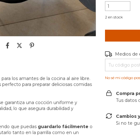
2
en stock
Entregas para e
Medios de 
No sé mi código pos
ara los amantes de la cocina al aire libre.
es perfecto para preparar deliciosas comidas
Compra p
Tus datos 
ase garantiza una cocción uniforme y
alidad, lo que asegura durabilidad y
Cambios y
Si no te gu
itiendo que puedas
guardarlo fácilmente
o
utarlo tanto en la parrilla como en un