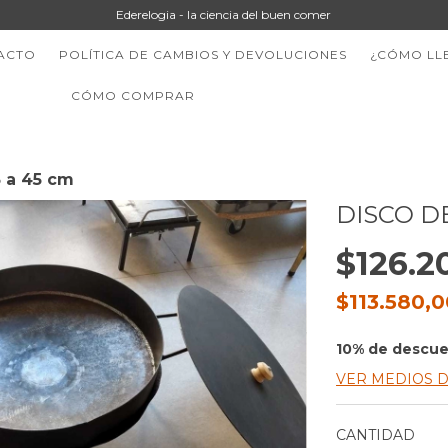
Ederelogia - la ciencia del buen comer
ACTO
POLÍTICA DE CAMBIOS Y DEVOLUCIONES
¿CÓMO LL
CÓMO COMPRAR
3 a 45 cm
DISCO D
$126.2
$113.580,
10% de descu
VER MEDIOS 
CANTIDAD