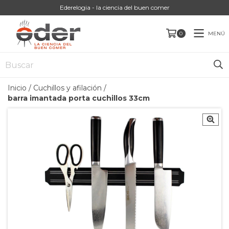
Ederelogia - la ciencia del buen comer
MENÚ
0
Inicio
/
Cuchillos y afilación
/
barra imantada porta cuchillos 33cm