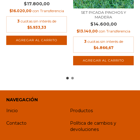
$17.800,00
$16.020,00
con
Transferencia
SET PICADA PINCHOS Y
MADERA
3
cuotas sin interés de
$14.600,00
$5.933,33
$13.140,00
con
Transferencia
3
cuotas sin interés de
$4.866,67
NAVEGACIÓN
Inicio
Productos
Contacto
Política de cambios y
devoluciones