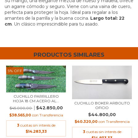
Su mango, una elegante mezcla de hueso y madera, ofrece
un agarre cómodo y seguro. Viene con una vaina de cuero,
perfecta para proteger la hoja. Ideal para regalar a los
amantes de la parrilla y la buena cocina.
Largo total: 22
cm
. Un clásico imprescindible para tu asado.
PRODUCTOS SIMILARES
5
%
OFF
CUCHILLO PARRILLERO
HOJA 18 CM ACERO AL...
CUCHILLO BOKER ARBOLITO
$42.850,00
OFICIO
$45.000,00
$44.800,00
$38.565,00
con
Transferencia
$40.320,00
con
Transferencia
3
cuotas sin interés de
$14.283,33
3
cuotas sin interés de
$14.933,33