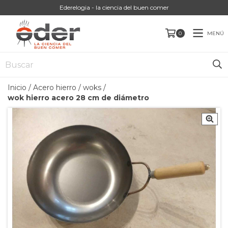
Ederelogia - la ciencia del buen comer
MENÚ
0
Inicio
/
Acero hierro
/
woks
/
wok hierro acero 28 cm de diámetro