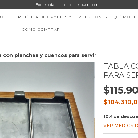
Ederelogia - la ciencia del buen comer
ACTO
POLÍTICA DE CAMBIOS Y DEVOLUCIONES
¿CÓMO LL
CÓMO COMPRAR
a con planchas y cuencos para servir
TABLA C
PARA SE
$115.9
$104.310,
10% de descu
VER MEDIOS 