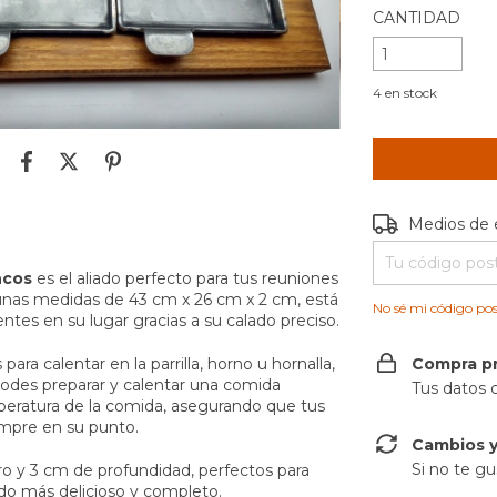
CANTIDAD
4
en stock
Entregas para e
Medios de 
ncos
es
el aliado perfecto para tus reuniones
 unas medidas de 43 cm x 26 cm x 2 cm, está
No sé mi código pos
tes en su lugar gracias a su calado preciso.
ra calentar en la parrilla, horno u hornalla,
Compra p
Podes preparar y calentar una comida
Tus datos 
peratura de la comida, asegurando que tus
iempre en su punto.
Cambios y
Si no te gu
 y 3 cm de profundidad, perfectos para
do más delicioso y completo.