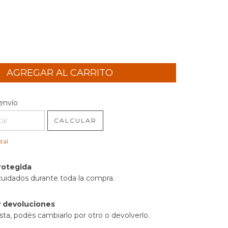
l CP:
CAMBIAR CP
envío
CALCULAR
tal
rotegida
cuidados durante toda la compra.
 devoluciones
sta, podés cambiarlo por otro o devolverlo.