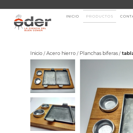
INICIO
PRODUCTOS
CONT
Inicio
Acero hierro
Planchas biferas
tabl
/
/
/