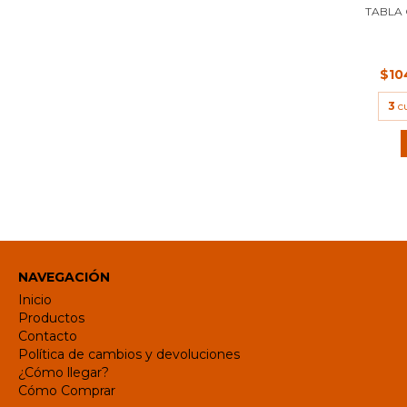
TABLA
$10
3
c
NAVEGACIÓN
Inicio
Productos
Contacto
Política de cambios y devoluciones
¿Cómo llegar?
Cómo Comprar