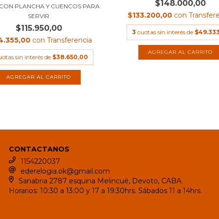
$148.000,00
 CON PLANCHA Y CUENCOS PARA
$133.200,00
con
Transfer
SERVIR
$115.950,00
3
cuotas sin interés de
$49.333
4.355,00
con
Transferencia
uotas sin interés de
$38.650,00
CONTACTANOS
1154220037
ederelogia.ok@gmail.com
Sanabria 2787 esquina Melincué, Devoto, CABA.
Horarios: 10:30 a 13:00 y 17 a 19:30hrs. Sábados 11 a 14hrs.