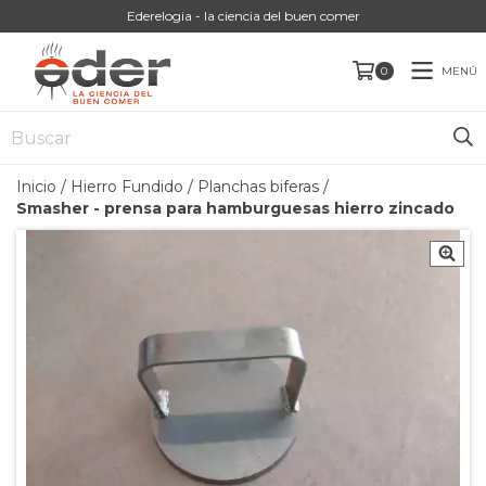
Ederelogia - la ciencia del buen comer
MENÚ
0
Inicio
/
Hierro Fundido
/
Planchas biferas
/
Smasher - prensa para hamburguesas hierro zincado