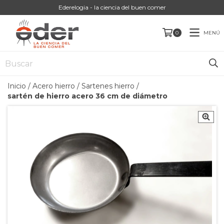
Ederelogia - la ciencia del buen comer
MENÚ
0
Inicio
/
Acero hierro
/
Sartenes hierro
/
sartén de hierro acero 36 cm de diámetro