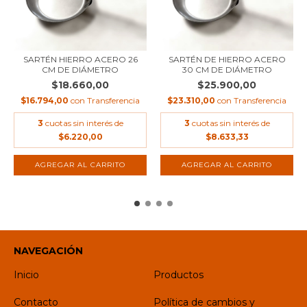
SARTÉN HIERRO ACERO 26
SARTÉN DE HIERRO ACERO
CM DE DIÁMETRO
30 CM DE DIÁMETRO
$18.660,00
$25.900,00
$16.794,00
con
Transferencia
$23.310,00
con
Transferencia
3
cuotas sin interés de
3
cuotas sin interés de
$6.220,00
$8.633,33
NAVEGACIÓN
Inicio
Productos
Contacto
Política de cambios y