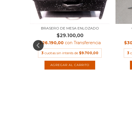
 MEDIANO
BRASERO DE MESA ENLOZADO
$29.100,00
ferencia
$26.190,00
con
Transferencia
$30
.333,33
3
cuotas sin interés de
$9.700,00
3
c