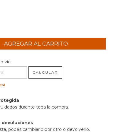
l CP:
CAMBIAR CP
envío
CALCULAR
tal
rotegida
cuidados durante toda la compra.
 devoluciones
sta, podés cambiarlo por otro o devolverlo.