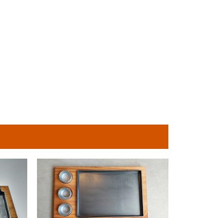
4
%
OFF