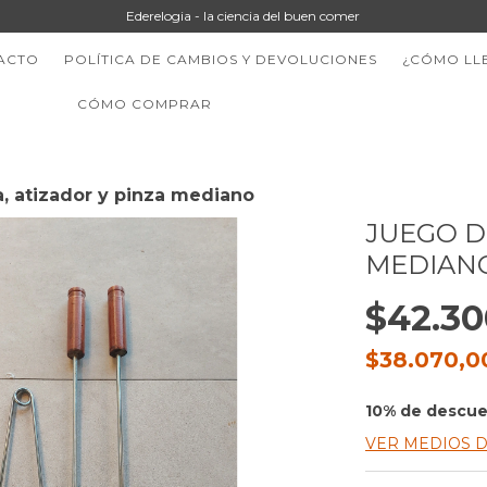
Ederelogia - la ciencia del buen comer
ACTO
POLÍTICA DE CAMBIOS Y DEVOLUCIONES
¿CÓMO LL
CÓMO COMPRAR
, atizador y pinza mediano
JUEGO D
MEDIAN
$42.30
$38.070,
10% de descu
VER MEDIOS 