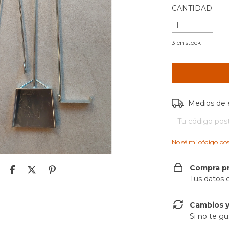
CANTIDAD
3
en stock
Entregas para e
Medios de 
No sé mi código pos
Compra p
Tus datos 
Cambios y
Si no te gu