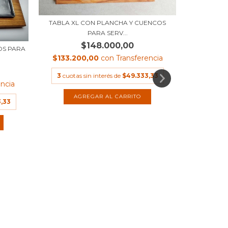
TABLA XL CON PLANCHA Y CUENCOS
PARA SERV...
$148.000,00
OS PARA
CUNITA 
$133.200,00
con
Transferencia
$71.
$62.0
3
cuotas sin interés de
$49.333,33
encia
3
cuotas
,33