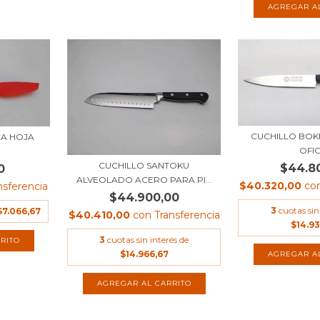
CUCHILLO BOK
CA HOJA
OFI
CUCHILLO SANTOKU
$44.8
0
ALVEOLADO ACERO PARA PI...
$40.320,00
co
nsferencia
$44.900,00
3
cuotas sin
$7.066,67
$40.410,00
con
Transferencia
$14.9
3
cuotas sin interés de
$14.966,67