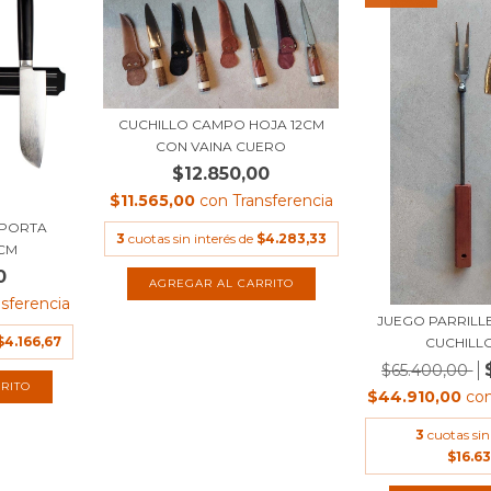
CUCHILLO CAMPO HOJA 12CM
CON VAINA CUERO
$12.850,00
$11.565,00
con
Transferencia
 PORTA
3
cuotas sin interés de
$4.283,33
0CM
0
nsferencia
JUEGO PARRILL
$4.166,67
CUCHILLO 
$65.400,00
$44.910,00
co
3
cuotas sin
$16.63