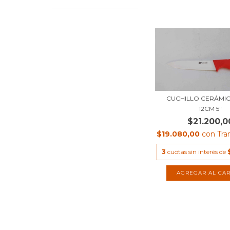
CUCHILLO CERÁMI
12CM 5"
$21.200,0
$19.080,00
con
Tra
3
cuotas sin interés de