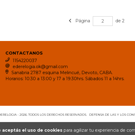
Página
de 2
CONTACTANOS
1154220037
ederelogia.ok@gmail.com
Sanabria 2787 esquina Melincué, Devoto, CABA.
Horarios: 10:30 a 13:00 y 17 a 19:30hrs. Sábados 11 a 14hrs.
ERELOGIA - 2026. TODOS LOS DERECHOS RESERVADOS.
DEFENSA DE LAS Y LOS CO
io
aceptás el uso de cookies
para agilizar tu experiencia de co