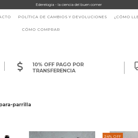
Ederelogia - la ciencia del buen comer
ACTO
POLÍTICA DE CAMBIOS Y DEVOLUCIONES
¿CÓMO LL
CÓMO COMPRAR
10% OFF PAGO POR
TRANSFERENCIA
ara-parrilla
24
%
OFF